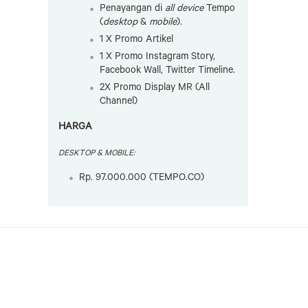
Penayangan di
all device
Tempo
(
desktop
&
mobile
).
1 X Promo Artikel
1 X Promo Instagram Story,
Facebook Wall, Twitter Timeline.
2X Promo Display MR (All
Channel)
HARGA
DESKTOP & MOBILE:
Rp. 97.000.000 (TEMPO.CO)